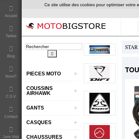
Ce site utilise des cookies pour optimiser votre e
Accueil
Tailles
STAR
Blog
TOU
+
PIECES MOTO
Nous?
COUSSINS
+
AIRHAWK
C.G.V
+
GANTS
Contact
+
CASQUES
+
CHAUSSURES
1ere Visit