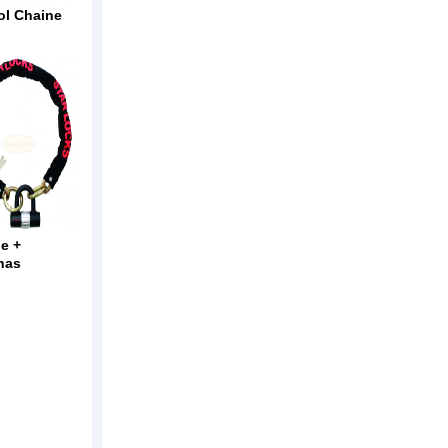
ol Chaine
e +
nas