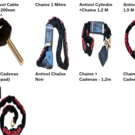
vol Cable
Chaine 1 Mètre
Antivol Cylindre
Antiv
1200mm
+Chaine 1,2 M
1,5 M
é
f Cadenas
Antivol Chaîne
Chaine +
Chain
cpad)
Noir
Cadenas - 1,2m
Cade