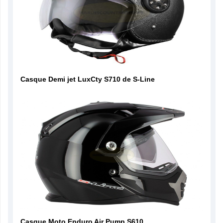
Casque Demi jet LuxCty S710 de S-Line
Casque Moto Enduro Air Pump S610