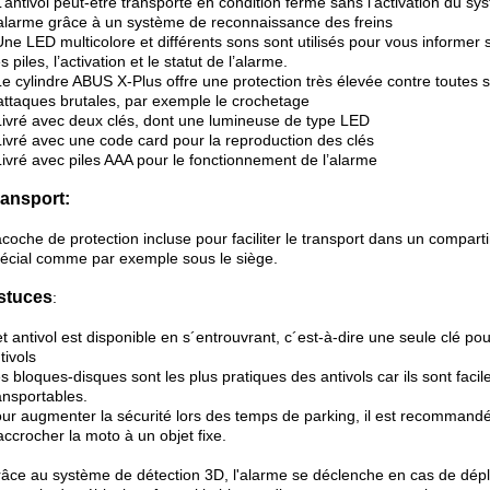
L’antivol peut-être transporté en condition fermé sans l’activation du s
alarme grâce à un système de reconnaissance des freins
Une LED multicolore et différents sons sont utilisés pour vous informer s
s piles, l’activation et le statut de l’alarme.
Le cylindre ABUS X-Plus offre une protection très élevée contre toutes 
attaques brutales, par exemple le crochetage
Livré avec deux clés, dont une lumineuse de type LED
Livré avec une code card pour la reproduction des clés
Livré avec piles AAA pour le fonctionnement de l’alarme
ransport:
coche de protection incluse pour faciliter le transport dans un compart
écial comme par exemple sous le siège.
stuces
:
t antivol est disponible en s´entrouvrant, c´est-à-dire une seule clé pou
tivols
s bloques-disques sont les plus pratiques des antivols car ils sont faci
ansportables.
ur augmenter la sécurité lors des temps de parking, il est recommand
accrocher la moto à un objet fixe.
âce au système de détection 3D, l'alarme se déclenche en cas de dé