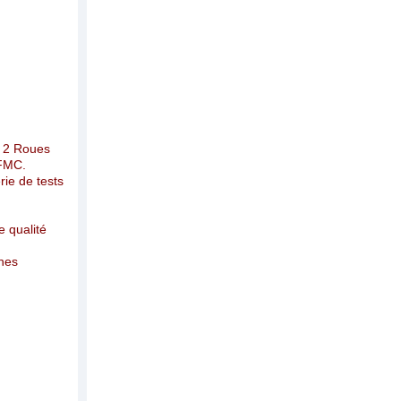
e 2 Roues
FFMC.
rie de tests
 qualité
ines