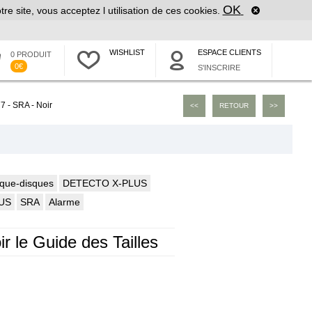
OK
tre site, vous acceptez l utilisation de ces cookies.
WISHLIST
ESPACE CLIENTS
0 PRODUIT
0€
S'INSCRIRE
 - SRA - Noir
<<
RETOUR
>>
que-disques
DETECTO X-PLUS
US
SRA
Alarme
ir le Guide des Tailles