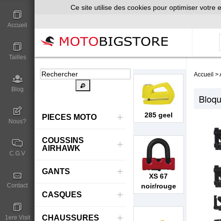
Ce site utilise des cookies pour optimiser votre e
Accueil
Tailles
Accueil
>
Blog
Bloq
285 geel
+
PIECES MOTO
Nous?
COUSSINS
+
AIRHAWK
C.G.V
+
GANTS
XS 67
Contact
noir/rouge
+
CASQUES
+
CHAUSSURES
1ere Visit