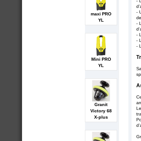
- 
d’
- 
maxi PRO
de
YL
- 
d‘
- 
- 
- 
T
Mini PRO
YL
Sa
sp
A
Ce
an
Granit
Le
Victory 68
tr
X-plus
Po
d’
Gr