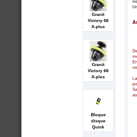
no
Un
Granit
Victory 68
A
X-plus
De
mo
En
Granit
vi
Victory 68
X-plus
La
po
Sa
as
Bloque
disque
Quick