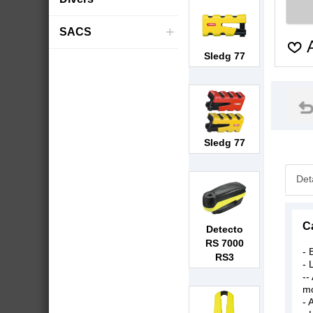
+
SACS
A
Sledg 77
Sledg 77
Det
C
Detecto
RS 7000
- 
RS3
- 
--
m
- 