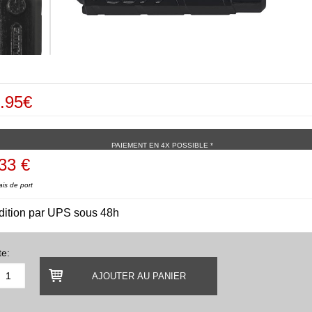
.95€
PAIEMENT EN 4X POSSIBLE *
33 €
ais de port
dition par UPS sous 48h
te:
AJOUTER AU PANIER