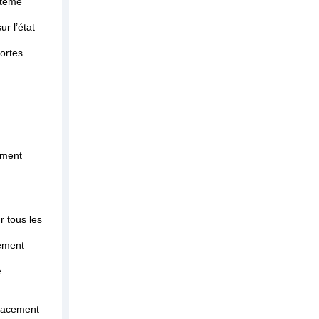
ystème
ur l’état
sortes
iment
r tous les
lement
é
placement