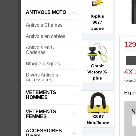
-
ANTIVOLS MOTO
X-plus
8077
Antivols Chaines
Jaune
Antivols en cables
129
Antivols en U -
Cadenas
Bloque-disques
Granit
4X 
Victory X-
Divers Antivols
plus
Accessoires
* Hors fr
VETEMENTS
Expe
+
HOMMES
Q
VETEMENTS
+
FEMMES
XS 67
Noir/Jaune
ACCESSOIRES
+
Divers