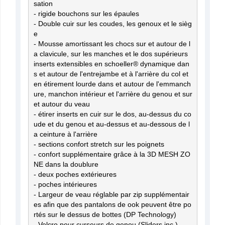
sation

- rigide bouchons sur les épaules

- Double cuir sur les coudes, les genoux et le sièg
e

- Mousse amortissant les chocs sur et autour de l
a clavicule, sur les manches et le dos supérieurs

inserts extensibles en schoeller® dynamique dan
s et autour de l'entrejambe et à l'arrière du col et 
en étirement lourde dans et autour de l'emmanch
ure, manchon intérieur et l'arrière du genou et sur 
et autour du veau

- étirer inserts en cuir sur le dos, au-dessus du co
ude et du genou et au-dessus et au-dessous de l
a ceinture à l'arrière

- sections confort stretch sur les poignets

- confort supplémentaire grâce à la 3D MESH ZO
NE dans la doublure

- deux poches extérieures

- poches intérieures

- Largeur de veau réglable par zip supplémentair
es afin que des pantalons de ook peuvent être po
rtés sur le dessus de bottes (DP Technology)

- Velcro pour curseurs de genou (Sliders inc.)
