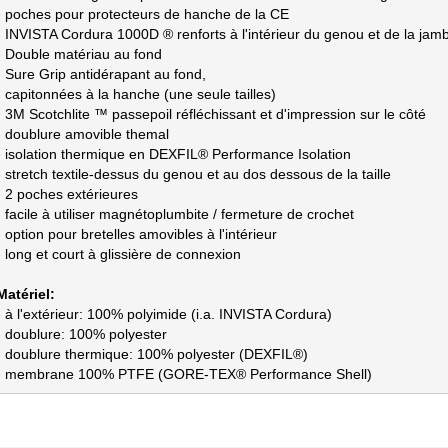
- poches pour protecteurs de hanche de la CE

- INVISTA Cordura 1000D ® renforts à l'intérieur du genou et de la jamb
- Double matériau au fond

- Sure Grip antidérapant au fond,

- capitonnées à la hanche (une seule tailles)

- 3M Scotchlite ™ passepoil réfléchissant et d'impression sur le côté

- doublure amovible themal

- isolation thermique en DEXFIL® Performance Isolation

- stretch textile-dessus du genou et au dos dessous de la taille

- 2 poches extérieures

- facile à utiliser magnétoplumbite / fermeture de crochet

- option pour bretelles amovibles à l'intérieur

- long et court à glissière de connexion

- à l'extérieur: 100% polyimide (i.a. INVISTA Cordura)

- doublure: 100% polyester

- doublure thermique: 100% polyester (DEXFIL®)

- membrane 100% PTFE (GORE-TEX® Performance Shell)