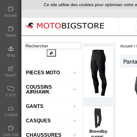
Ce site utilise des cookies pour optimiser votre e
Accueil
Tailles
Accueil
>
Blog
Panta
+
PIECES MOTO
Nous?
COUSSINS
+
AIRHAWK
C.G.V
+
GANTS
Contact
+
CASQUES
Brondby
+
CHAUSSURES
1ere Visit