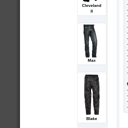
Cleveland
II
Max
Blake