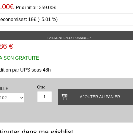
.00€
Prix initial:
359.00€
economisez: 18€ (- 5.01 %)
PAIEMENT EN 4X POSSIBLE *
86 €
AISON GRATUITE
dition par UPS sous 48h
Qte:
ILLE
AJOUTER AU PANIER
jouter dans ma wishlist