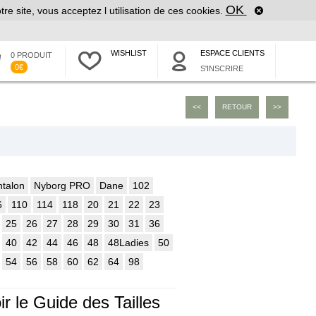
OK
tre site, vous acceptez l utilisation de ces cookies.
WISHLIST
ESPACE CLIENTS
0 PRODUIT
0€
S'INSCRIRE
<<
RETOUR
>>
talon
Nyborg PRO
Dane
102
6
110
114
118
20
21
22
23
25
26
27
28
29
30
31
36
40
42
44
46
48
48Ladies
50
54
56
58
60
62
64
98
ir le Guide des Tailles