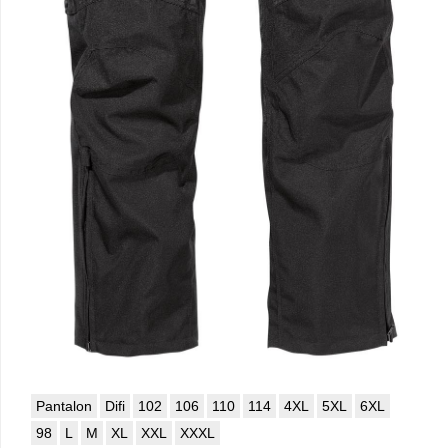
Pantalon
Difi
102
106
110
114
4XL
5XL
6XL
98
L
M
XL
XXL
XXXL